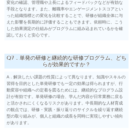
変化の確認、管理職や上長によるフィードバックなどが有効な
手段となります。また、離職率やエンゲージメントスコアとい
った組織指標との変化を比較することで、研修が組織全体に与
えた影響を長期的に評価することもできます。依頼時に、こう
した効果測定の仕組みがプログラムに組み込まれているかを確
認しておくと安心です。
Q7．単発の研修と継続的な研修プログラム、どち
らが効果的ですか？
A．解決したい課題の性質によって異なります。知識やスキルの
習得を目的とした単発研修でも一定の効果は得られますが、行
動変容や組織への定着を図るためには、継続的なプログラム設
計が有効です。単発研修の場合、学んだ内容が日常業務に戻る
と活かされにくくなるリスクがあります。中長期的な人材育成
の観点では、研修・実践・振り返りのサイクルを繰り返す継続
型の取り組みが、個人と組織の成長を同時に実現しやすい傾向
があります。