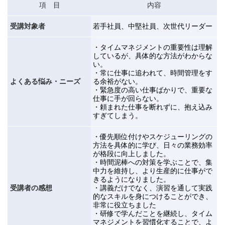
項 目
内容
受講対象者
若手社員、中堅社員、次世代リーダー
・タイムマネジメントの重要性は理解
しているが、具体的な方法がわからな
い。
・
常に仕事に追われて、時間管理をす
よくある悩み・ニーズ
る余裕がない。
・
緊急度の高い仕事ばかりで、重要な
仕事に手が回らない。
・
頼まれた仕事を断れずに、抱え込み
すぎてしまう。
・優先順位付けやスケジューリングの
方法を具体的に学び、日々の業務効率
が格段に向上しました。
・
時間泥棒への対策を学ぶことで、集
中力を維持し、より生産的に仕事がで
きるようになりました。
受講者の感想
・
講義だけでなく、演習を通して実践
的なスキルを身につけることができ、
非常に役立ちました
・
研修で学んだことを継続し、タイム
マネジメントを習慣化することで、よ