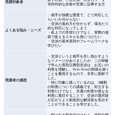
受講対象者
等対外的な折衝や営業に従事する方
・相手が強硬な態度で、どう対応した
らいいか分からない
・交渉の進め方が分からず、場当たり
的な対応になってしまう
よくある悩み・ニーズ
・机上での学習だけでなく、実際の場
面で使えるスキルを身につけたい
・交渉の基本原則やフレームワークを
学びたい
・交渉というと相手を言い負かすよう
なイメージがありましたが、この研修
で学んだ原則立脚型交渉は、お互いの
利害を理解し、
Win-Win
の関係を築く
ことを重視するもので、非常に新鮮で
した。
受講者の感想
・特に印象に残っているのは、
3
種類
の利害についての講義です。対立する
利害だけでなく、共通の利害や異なる
利害に着目することで、交渉の選択肢
が広がりより創造的な解決策を見出す
ことができることを学びました。