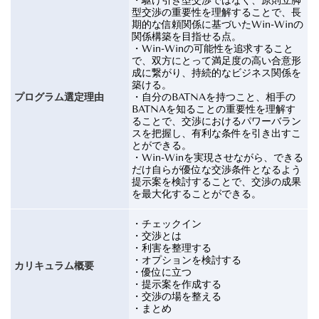
・駆け引き型交渉ではなく、原則立脚
型交渉の重要性を理解することで、長
期的な信頼関係に基づいた
Win-Win
の
関係構築を目指せる点。
・
Win-Win
の可能性を追求すること
で、双方にとって満足度の高い合意形
成に繋がり、持続的なビジネス関係を
築ける。
プログラム選定理由
・
自分の
BATNA
を持つこと、相手の
BATNA
を知ることの重要性を理解す
ることで、交渉におけるパワーバラン
スを把握し、有利な条件を引き出すこ
とができる。
・
Win-Win
を実現させながら、できる
だけ自らが優位な交渉条件となるよう
提示案を検討することで、交渉の成果
を最大化することができる。
・チェックイン
・交渉とは
・利害を整理する
・オプションを検討する
カリキュラム概要
・優位に立つ
・提示案を作成する
・交渉の場を整える
・まとめ