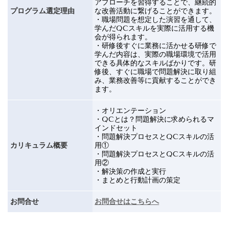
アプローチを習得することで、継続的
プログラム選定理由
な改善活動に繋げることができます。
・職場問題を想定した演習を通して、
学んだ
QC
スキルを実際に活用する機
会が得られます。
・研修後すぐに業務に活かせる研修で
学んだ内容は、実際の職場環境で活用
できる具体的なスキルばかりです。研
修後、すぐに職場で問題解決に取り組
み、業務改善等に貢献することができ
ます。
・オリエンテーション
・
QC
とは？問題解決に求められるマ
インドセット
・問題解決プロセスと
QC
スキルの活
カリキュラム概要
用①
・問題解決プロセスと
QC
スキルの活
用②
・解決策の作成と実行
・まとめと行動計画の策定
お問合せ
お問合せはこちらへ