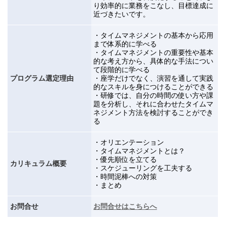
り効率的に業務をこなし、目標達成に
近づきたいです。
・タイムマネジメントの基本から応用
まで体系的に学べる
・
タイムマネジメントの重要性や基本
的な考え方から、具体的な手法につい
て段階的に学べる
プログラム選定理由
・
座学だけでなく、演習を通して実践
的なスキルを身につけることができる
・
研修では、自分の時間の使い方や課
題を分析し、それに合わせたタイムマ
ネジメント方法を検討することができ
る
・オリエンテーション
・タイムマネジメントとは？
・優先順位を立てる
カリキュラム概要
・スケジューリングを工夫する
・時間泥棒への対策
・まとめ
お問合せ
お問合せはこちらへ