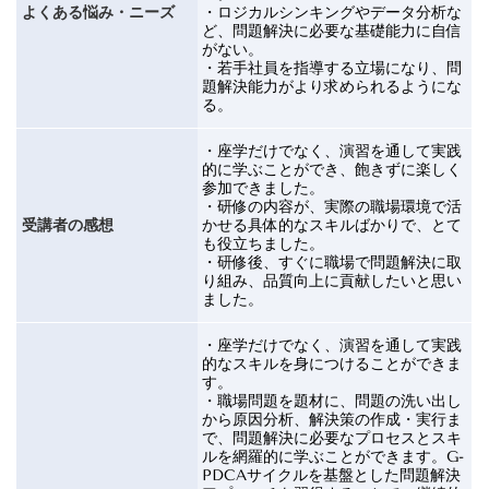
よくある悩み・ニーズ
・
ロジカルシンキングやデータ分析な
ど、問題解決に必要な基礎能力に自信
がない。
・
若手社員を指導する立場になり、問
題解決能力がより求められるようにな
る。
・座学だけでなく、演習を通して実践
的に学ぶことができ、飽きずに楽しく
参加できました。
・研修の内容が、実際の職場環境で活
受講者の感想
かせる具体的なスキルばかりで、とて
も役立ちました。
・研修後、すぐに職場で問題解決に取
り組み、品質向上に貢献したいと思い
ました。
・
座学だけでなく、演習を通して実践
的なスキルを身につけることができま
す。
・職場問題を題材に、問題の洗い出し
から原因分析、解決策の作成・実行ま
で、問題解決に必要なプロセスとスキ
ルを網羅的に学ぶことができます。
G-
PDCA
サイクルを基盤とした問題解決