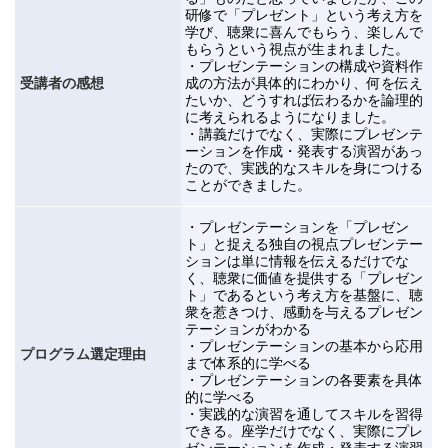
研修で「プレゼント」という考え方を
学び、聴衆に喜んでもらう、楽しんで
もらうという視点が生まれました。
・プレゼンテーションの構成や資料作
受講者の感想
成の方法が具体的にわかり、何を伝え
たいか、どうすれば伝わるかを論理的
に考えられるようになりました。
・講義だけでなく、実際にプレゼンテ
ーションを作成・発表する演習があっ
たので、実践的なスキルを身につける
ことができました。
・プレゼンテーションを「プレゼン
ト」と捉える独自の視点プレゼンテー
ションは単に情報を伝えるだけでな
く、聴衆に価値を提供する「プレゼン
ト」であるという考え方を基盤に、聴
衆を惹きつけ、感動を与えるプレゼン
テーションがわかる
・プレゼンテーションの基本から応用
プログラム選定理由
まで体系的に学べる
・プレゼンテーションの各要素を具体
的に学べる
・実践的な演習を通してスキルを習得
できる。座学だけでなく、実際にプレ