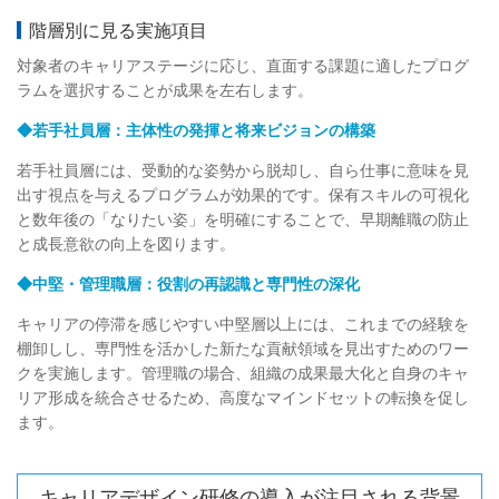
階層別に見る実施項目
対象者のキャリアステージに応じ、直面する課題に適したプログ
ラムを選択することが成果を左右します。
◆若手社員層：主体性の発揮と将来ビジョンの構築
若手社員層には、受動的な姿勢から脱却し、自ら仕事に意味を見
出す視点を与えるプログラムが効果的です。保有スキルの可視化
と数年後の「なりたい姿」を明確にすることで、早期離職の防止
と成長意欲の向上を図ります。
◆中堅・管理職層：役割の再認識と専門性の深化
キャリアの停滞を感じやすい中堅層以上には、これまでの経験を
棚卸しし、専門性を活かした新たな貢献領域を見出すためのワー
クを実施します。管理職の場合、組織の成果最大化と自身のキャ
リア形成を統合させるため、高度なマインドセットの転換を促し
ます。
キャリアデザイン研修の導入が注目される背景