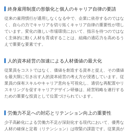
終身雇用制度の形骸化と個人のキャリア自律の要請
従来の雇用慣行が通用しなくなる中で、企業に依存するのではな
く、自らの力でキャリアを切り拓くキャリア自律の重要性が増し
ています。変化の激しい市場環境において、指示を待つのではな
く主体的に動く人材を育成することは、組織の適応力を高めるう
えで重要な要素です。
人的資本経営の加速による人材価値の最大化
従業員をコストではなく、価値を創造する資本と捉え、その価値
を最大限に引き出す人的資本経営の考え方が浸透しています。従
業員の保有スキルやキャリア意向を可視化し、適切な再配置やリ
スキリングを促すキャリアデザイン研修は、経営戦略を遂行する
ための重要な投資として位置づけられています。
労働力不足への対応とリテンション向上の重要性
少子高齢化による労働力不足が深刻化する現代において、優秀な
人材の確保と定着（リテンション）は喫緊の課題です。従業員が