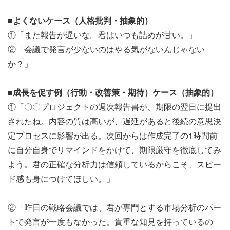
■よくないケース（人格批判・抽象的）
①「また報告が遅いな。君はいつも詰めが甘い。」
②「会議で発言が少ないのはやる気がないんじゃない
か？」
■成長を促す例（行動・改善策・期待）ケース（抽象的）
①「〇〇プロジェクトの週次報告書が、期限の翌日に提出
されたね。内容の質は高いが、遅延があると後続の意思決
定プロセスに影響が出る。次回からは作成完了の1時間前
に自分自身でリマインドをかけて、期限厳守を徹底してみ
よう。君の正確な分析力は信頼しているからこそ、スピー
ド感も身につけてほしい。」
②「昨日の戦略会議では、君が専門とする市場分析のパー
トで発言が一度もなかった。貴重な知見を持っているの