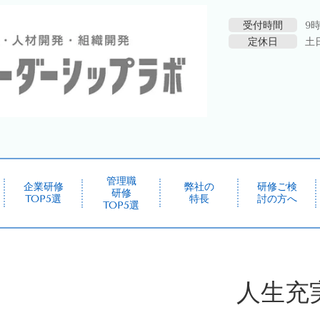
受付時間
9時
定休日
土
管理職
企業研修
弊社の
研修ご検
研修
TOP5選
特長
討の方へ
TOP5選
人生充