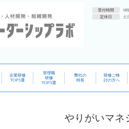
受付時間
9時
定休日
土
管理職
企業研修
弊社の
研修ご検
研修
TOP5選
特長
討の方へ
TOP5選
やりがいマネ