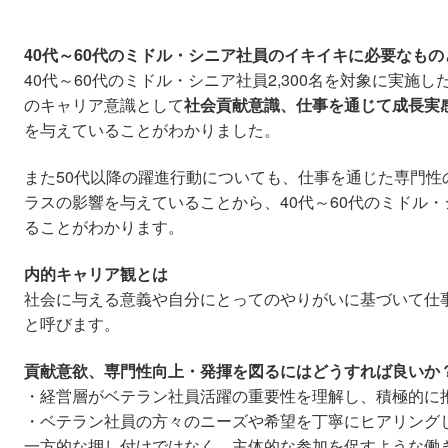
40代～60代のミドル・シニア社員のイキイキに必要なもの
40代～60代のミドル・シニア社員2,300名を対象に実施
のキャリア意識として
社会貢献意識、
仕事を通じて成長実
を与えていることがわかりました。
また50代以降の躍進行動についても、仕事を通じた専門性
ラスの影響を与えていることから、40代～60代のミドル
ることがわかります。
内的キャリア観とは
社会に与える意義や自分にとってのやりがいに基づいて仕
と呼びます。
貢献意欲、専門性向上・発揮を図るにはどうすれば良いか
・経営層がベテラン社員活躍の重要性を理解し、積極的に
・ベテラン社員の方々のニーズや希望を丁寧にヒアリング
一方的な押し付けではなく、主体的な参加を促すような働