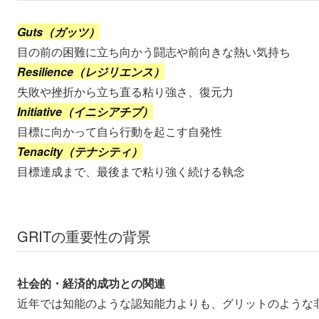
Guts（ガッツ）
目の前の困難に立ち向かう闘志や前向きな熱い気持ち
Resilience（レジリエンス）
失敗や挫折から立ち直る粘り強さ、復元力
Initiative（イニシアチブ）
目標に向かって自ら行動を起こす自発性
Tenacity（テナシティ）
目標達成まで、最後まで粘り強く続ける執念
GRITの重要性の背景
社会的・経済的成功との関連
近年では知能のような認知能力よりも、グリットのような