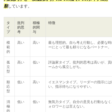
類
しています。
タ
批判
積極
特徴
イ
的思
的関
プ
考
与
模
高い
高い
最も理想的。自ら考え行動し、必要な時
範
ーにとって最も頼りになるパートナー。
的
孤
高い
低い
評論家タイプ。批判的思考は高いが、貢
立
ームから孤立しがち。
型
順
低い
高い
イエスマンタイプ。リーダーの指示には
応
い。指示待ちになりやすい。
型
消
低い
低い
無気力タイプ。自分の意見も行動もなく
極
ォロワーとは言えない。
的