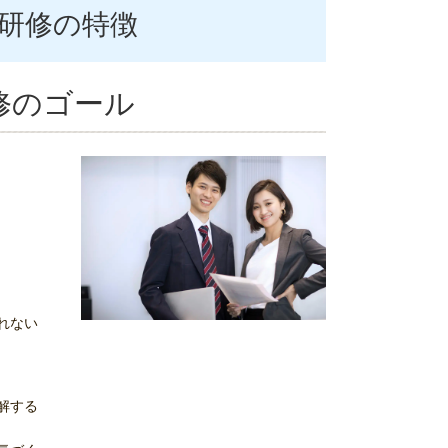
研修の特徴
修のゴール
れない
解する