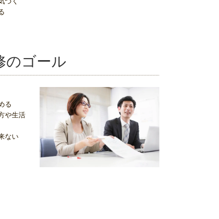
気づく
る
修のゴール
める
方や生活
来ない