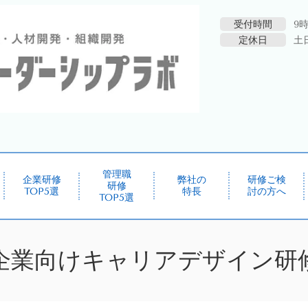
受付時間
9時
定休日
土
管理職
企業研修
弊社の
研修ご検
研修
TOP5選
特長
討の方へ
TOP5選
企業向けキャリアデザイン研