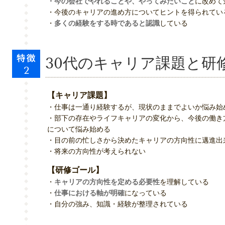
・今の会社でやれることや、やってみたいこと
に改めて
・今後のキャリアの進め方についてヒントを得られてい
・
多くの経験をする時であると認識
している
30代のキャリア課題と研
【キャリア課題】
・仕事は一通り経験するが、現状のままでよいか悩み始
・部下の存在やライフキャリアの変化から、今後の働き
について悩み始める
・目の前の忙しさから決めたキャリアの方向性に邁進出
・将来の方向性が考えられない
【研修ゴール】
・
キャリアの方向性を定める必要性
を理解している
・
仕事における軸が明確
になっている
・自分の強み、知識・経験が整理されている