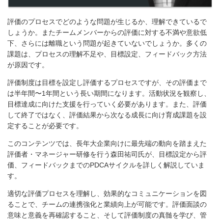
評価のプロセスでどのような問題が生じるか、理解できているで
しょうか。またチームメンバーからの評価に対する不満や意欲低
下、さらには離職という問題が起きていないでしょうか。多くの
課題は、プロセスの理解不足や、目標設定、フィードバック方法
が原因です。
評価制度は目標を設定し評価するプロセスですが、その評価まで
は半年間〜1年間という長い期間になります。活動状況を観察し、
目標達成に向けた支援を行っていく必要があります。また、評価
して終了ではなく、評価結果から次なる成長に向け育成課題を設
定することが必要です。
このコンテンツでは、長年大企業向けに最先端の動向を踏まえた
評価者・マネージャー研修を行う森田祐司氏が、目標設定から評
価、フィードバックまでのPDCAサイクルを詳しく解説していま
す。
適切な評価プロセスを理解し、効果的なコミュニケーションを図
ることで、チームの連携強化と業績向上が可能です。評価面談の
意味と意義を再確認すること、そして評価制度の真髄を学び、管