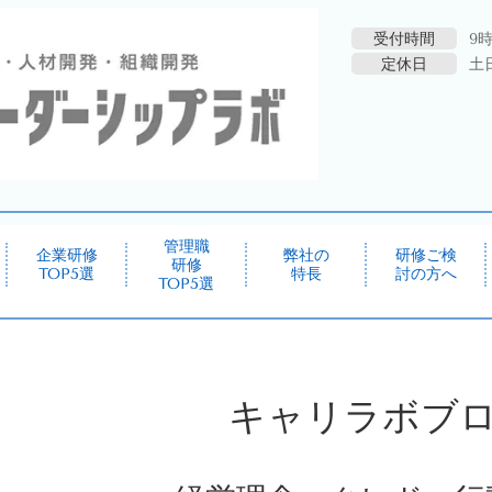
受付時間
9時
定休日
土
管理職
企業研修
弊社の
研修ご検
研修
TOP5選
特長
討の方へ
TOP5選
キャリラボブログ