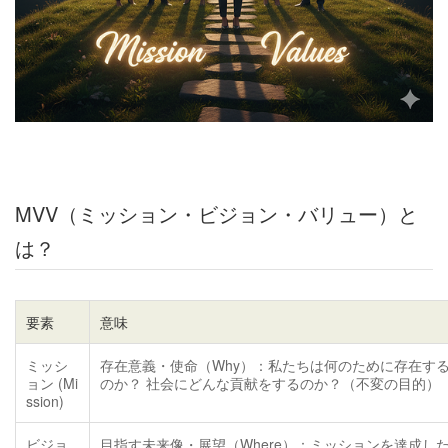
MVV（ミッション・ビジョン・バリュー）と
は？
要素
意味
ミッシ
存在意義・使命（Why）：私たちは何のために存在す
ョン (Mi
のか？ 社会にどんな貢献をするのか？（不変の目的）
ssion)
ビジョ
目指す未来像・展望（Where）：ミッションを達成し